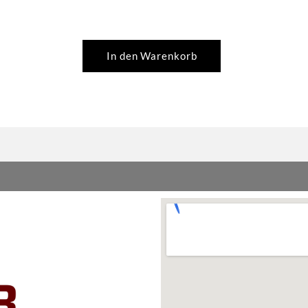
white
Philips
Menge
In den Warenkorb