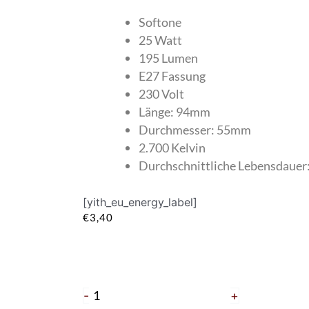
Softone
25 Watt
195 Lumen
E27 Fassung
230 Volt
Länge: 94mm
Durchmesser: 55mm
2.700 Kelvin
Durchschnittliche Lebensdauer
[yith_eu_energy_label]
€
3,40
Softone
25
Watt
-
+
soft