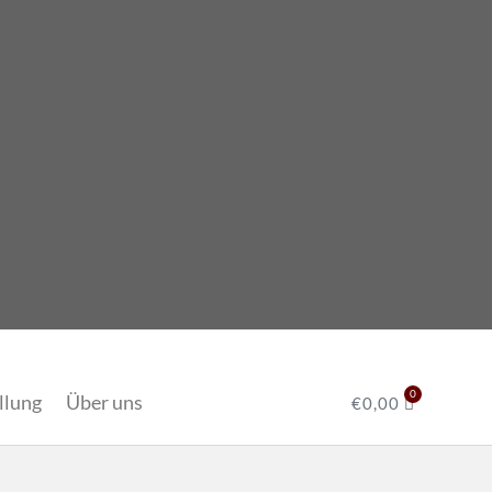
0
llung
Über uns
Warenko
€
0,00