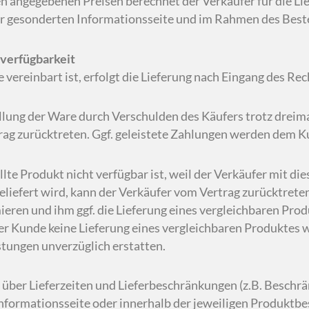
den angegebenen Preisen berechnet der Verkäufer für die 
r gesonderten Informationsseite und im Rahmen des Bestel
nverfügbarkeit
e vereinbart ist, erfolgt die Lieferung nach Eingang des R
tellung der Ware durch Verschulden des Käufers trotz dreim
ag zurücktreten. Ggf. geleistete Zahlungen werden dem Ku
llte Produkt nicht verfügbar ist, weil der Verkäufer mit d
eliefert wird, kann der Verkäufer vom Vertrag zurücktrete
ieren und ihm ggf. die Lieferung eines vergleichbaren Pro
der Kunde keine Lieferung eines vergleichbaren Produktes 
tungen unverzüglich erstatten.
über Lieferzeiten und Lieferbeschränkungen (z.B. Beschr
nformationsseite oder innerhalb der jeweiligen Produktbe