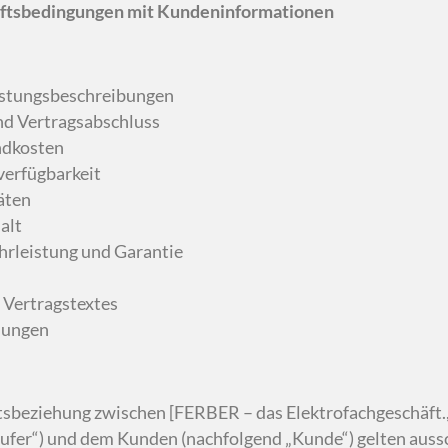
ftsbedingungen mit Kundeninformationen
istungsbeschreibungen
nd Vertragsabschluss
ndkosten
verfügbarkeit
äten
alt
rleistung und Garantie
 Vertragstextes
mungen
ftsbeziehung zwischen [FERBER – das Elektrofachgeschäft.
ufer“) und dem Kunden (nachfolgend „Kunde“) gelten auss