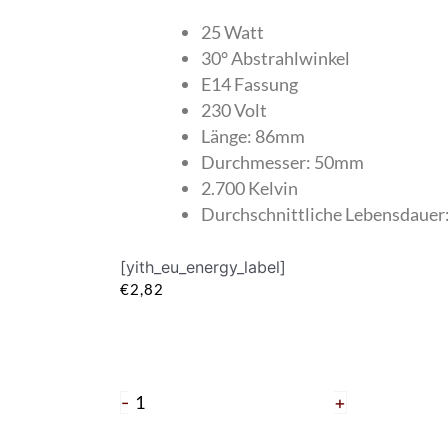
25 Watt
30° Abstrahlwinkel
E14 Fassung
230 Volt
Länge: 86mm
Durchmesser: 50mm
2.700 Kelvin
Durchschnittliche Lebensdauer
[yith_eu_energy_label]
€
2,82
Reflektorlampe
R50
25
-
+
Watt
E14